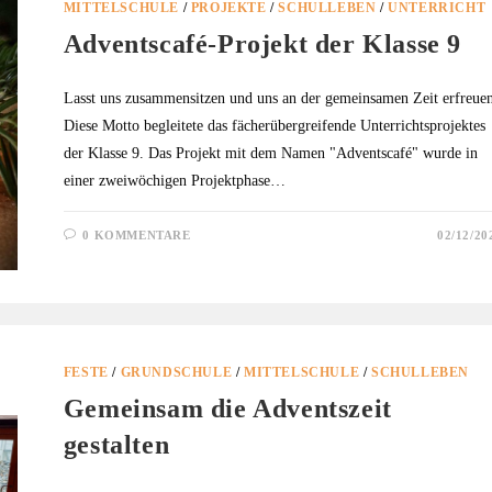
MITTELSCHULE
/
PROJEKTE
/
SCHULLEBEN
/
UNTERRICHT
Adventscafé-Projekt der Klasse 9
Lasst uns zusammensitzen und uns an der gemeinsamen Zeit erfreuen
Diese Motto begleitete das fächerübergreifende Unterrichtsprojektes
der Klasse 9. Das Projekt mit dem Namen "Adventscafé" wurde in
einer zweiwöchigen Projektphase…
0 KOMMENTARE
02/12/20
FESTE
/
GRUNDSCHULE
/
MITTELSCHULE
/
SCHULLEBEN
Gemeinsam die Adventszeit
gestalten