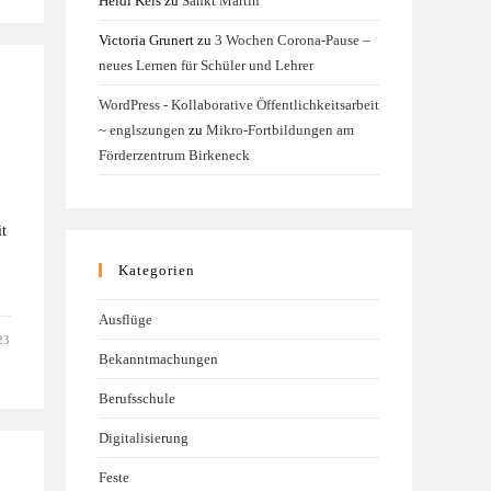
Heidi Kels
zu
Sankt Martin
Victoria Grunert
zu
3 Wochen Corona-Pause –
neues Lernen für Schüler und Lehrer
WordPress - Kollaborative Öffentlichkeitsarbeit
~ englszungen
zu
Mikro-Fortbildungen am
Förderzentrum Birkeneck
t
Kategorien
Ausflüge
23
Bekanntmachungen
Berufsschule
Digitalisierung
Feste