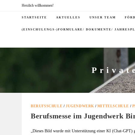
Herzlich willkommen!
STARTSEITE
AKTUELLES
UNSER TEAM
FÖR
(EINSCHULUNGS-)FORMULARE/ DOKUMENTE/ JAHRESP
Privat
BERUFSSCHULE
/
JUGENDWERK
/
MITTELSCHULE
/
P
Berufsmesse im Jugendwerk Bi
„Dieses Bild wurde mit Unterstützung einer KI (Chat-GPT) g