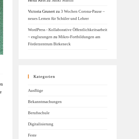
Heidi Kels
zu
Sankt Martin
Victoria Grunert
zu
3 Wochen Corona-Pause –
neues Lernen für Schüler und Lehrer
WordPress - Kollaborative Öffentlichkeitsarbeit
~ englszungen
zu
Mikro-Fortbildungen am
Förderzentrum Birkeneck
Kategorien
en
Ausflüge
e
Bekanntmachungen
Berufsschule
Digitalisierung
Feste