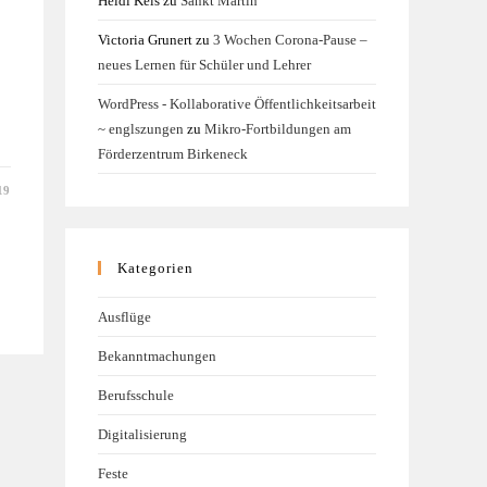
Heidi Kels
zu
Sankt Martin
Victoria Grunert
zu
3 Wochen Corona-Pause –
neues Lernen für Schüler und Lehrer
WordPress - Kollaborative Öffentlichkeitsarbeit
~ englszungen
zu
Mikro-Fortbildungen am
Förderzentrum Birkeneck
19
Kategorien
Ausflüge
Bekanntmachungen
Berufsschule
Digitalisierung
Feste