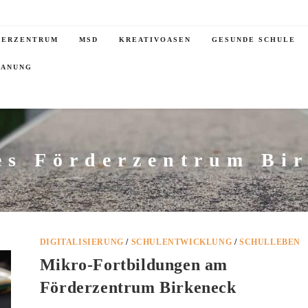
DERZENTRUM
MSD
KREATIVOASEN
GESUNDE SCHULE
LANUNG
es Förderzentrum Bi
DIGITALISIERUNG
/
SCHULENTWICKLUNG
/
SCHULLEBEN
Mikro-Fortbildungen am
Förderzentrum Birkeneck