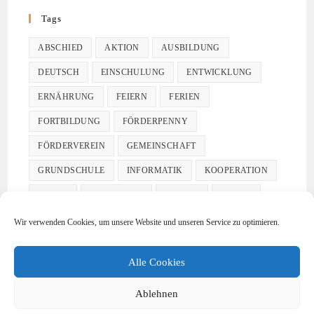
Tags
ABSCHIED
AKTION
AUSBILDUNG
DEUTSCH
EINSCHULUNG
ENTWICKLUNG
ERNÄHRUNG
FEIERN
FERIEN
FORTBILDUNG
FÖRDERPENNY
FÖRDERVEREIN
GEMEINSCHAFT
GRUNDSCHULE
INFORMATIK
KOOPERATION
KUNST
LEBENSNAH
LERNEN
MALER
MUSIK
SCHULFAMILIE
SOZIALES LERNEN
Wir verwenden Cookies, um unsere Website und unseren Service zu optimieren.
SPASS
SPORT
UMWELT
Alle Cookies
Ablehnen
COOKIE-RICHTLINIE (EU)
IMPRESSUM
DATENSCHUTZERKLÄRUNG